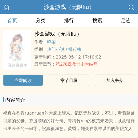
沙盒游戏（无限liu）
首页
分类
排行
搜索
足迹
沙盒游戏（无限liu）
作者：
鸣銮
类别：
热门小说
/
排行榜
2025-05-12 17:10:02
更新时间：
最新章节：
第278章救世主大结局
立即阅读
章节目录
加入书架
内容简介
祝真在香香ruanruan的大庥上醒来。记忆无故缺失，不过，看着慈ai
可亲的父毋、态度亲昵的好哥哥、青梅竹ma的模范未婚夫，以及银行
卡里长长的一串零，祝真很満意。黄昏，她死在素未谋面的美貌女人
手里