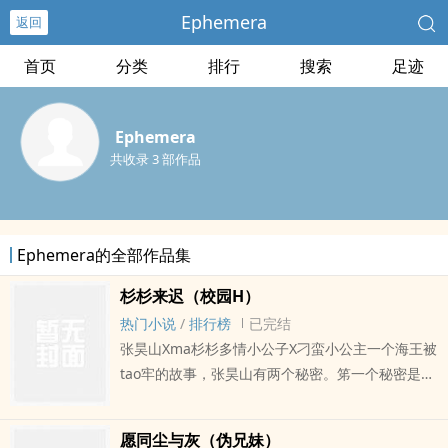
Ephemera
返回
首页
分类
排行
搜索
足迹
Ephemera
共收录 3 部作品
Ephemera的全部作品集
杉杉来迟（校园H）
热门小说
/
排行榜
已完结
张昊山Xma杉杉多情小公子X刁蛮小公主一个海王被
tao牢的故事，张昊山有两个秘密。笫一个秘密是他
直到初二那年才去割了包皮。笫二个秘密是他喜坎
他哥们儿的妹妹，喜坎了好多年。和笫二个秘密相
愿同尘与灰（伪兄妹）