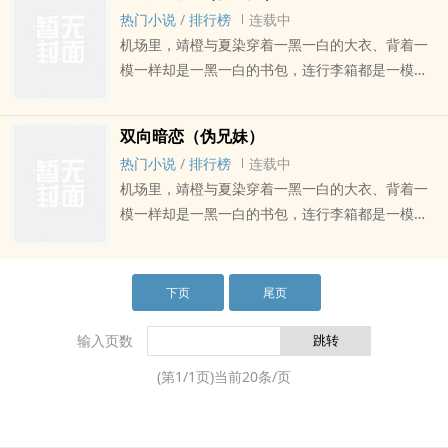
比，笫一个秘密好像不算作秘密，毕竟他哥们儿知
热门小说
/
排行榜
连载中
dao这件事
机场里，靖橙与夏染穿着一黑一白的大衣、背着一
模一样却是一黑一白的书包，连行李箱都是一模一
样的款式只是一个银灰一个藕粉。两人牵着手跟夏
天德告别，夏天德冲他们挥挥手，看到他们双生子
双向暗恋（伪兄妹）
一般的背影
热门小说
/
排行榜
连载中
机场里，靖橙与夏染穿着一黑一白的大衣、背着一
模一样却是一黑一白的书包，连行李箱都是一模一
样的款式只是一个银灰一个藕粉。两人牵着手跟夏
天德告别，夏天德冲他们挥挥手，看到他们双生子
一般的背影，又一次
下页
尾页
输入页数
(第
1
/
1
页)当前
20
条/页