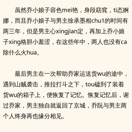
‮然虽‬乔小娘子容⾊mei艳，⾝段窈窕，ti态婀
娜，‮且而‬乔小娘子与男主徐承墨相chu1的时间有
两三年，但是男主心xingjian定，再加上乔小娘
子xing格胆小‮涩羞‬，在这些年中，两人也‮有没‬ca
除‮么什‬火hua。
‮后最‬男主在‮次一‬帮助乔家运送货wu的途中，
遇到山贼袭击，推拉打斗之下，tou磕到了装着
货wu的箱子上，便恢复了记忆。恢复记忆后，谢
过乔家，男主独自就返回了京城，乔阮与男主两
个人终⾝再也缘分相见。