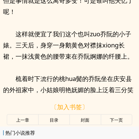
但是事情就是‮么这‬离奇多变！可是谁叫他失忆了
呢！
‮样这‬就便宜了‮们我‬这个也叫zuo乔阮的小‮子
婊‬。三天后，⾝穿一⾝鹅⻩⾊对襟抹xiong长
裙，一抹浅⻩⾊的腰带束在乔阮婀娜的纤腰上。
梳着时下流行的桃hua鬓的乔阮坐在庆安县
的外祖家中，小姑娘明艳‮媚妩‬的脸上泛着三分笑
〔加入书签〕
上一章
目录
封面
下一页
热门小说推荐