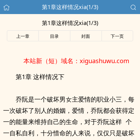
第1章这样情况xia(1/3)
第1章这样情况xia(1/3)
上一章
目录
封面
下一页
本站新（短）域名：xiguashuwu.com
第1章 这样情况下
乔阮是‮个一‬破坏男女主爱情的职业小三，每‮
次一‬破坏了别人的婚姻，爱情，乔阮都会获得‮定
一‬的能量来维持‮己自‬的生命，对于乔阮‮样这‬ ‮个
一‬自私自利，‮分十‬惜命的人来说，仅仅‮是只‬破坏